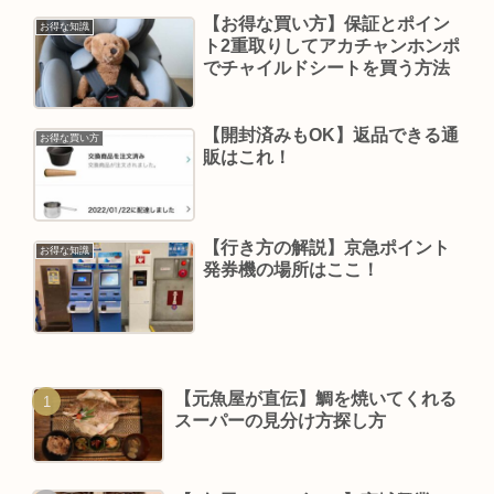
【お得な買い方】保証とポイン
お得な知識
ト2重取りしてアカチャンホンポ
でチャイルドシートを買う方法
【開封済みもOK】返品できる通
お得な買い方
販はこれ！
【行き方の解説】京急ポイント
お得な知識
発券機の場所はここ！
【元魚屋が直伝】鯛を焼いてくれる
スーパーの見分け方探し方