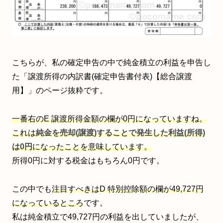
こちらが、私の確定申告の中で純金積立の利益を申告し
た「譲渡所得の内訳書(確定申告書付表)【総合譲渡
用】」のページ抜粋です。
一番右のE 譲渡所得金額の欄が0円になっていますね。
これは
純金を売却(譲渡)することで発生した利益(所得)
は0円
になったことを意味しています。
所得0円に対する税金はもちろん0円です。
この中でも
注目すべきはD 特別控除額の欄が49,727円
になっているところ
です。
私は純金積立で49,727円の利益を出していましたが、