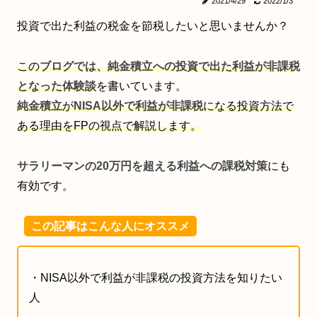
2021/4/29
2022/1/3
投資で出た利益の税金を節税したいと思いませんか？
この
ブログでは、純金積立への投資で出た利益が非課税
となった体験談
を書いています。
純金積立
が
NISA以外で利益が非課税
になる投資方法で
ある理由をFPの視点で解説します。
サラリーマンの20万円を超える利益への課税対策
にも
有効です。
この記事はこんな人にオススメ
・NISA以外で利益が非課税の投資方法を知りたい
人