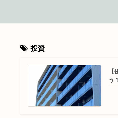
投資
【
う