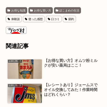
お得な知識
お得な買い方
ぽこまめの生活
体験談
使った感想
口コミ
節約
関連記事
【お得な買い方】オムツ粉ミル
お得な買い方
クが安い薬局はここ！
【レシートあり】ジェームスで
お得な買い方
オイル交換してみた！作業時間
はどれくらい？