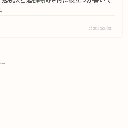
た
2022/2/23
ナー