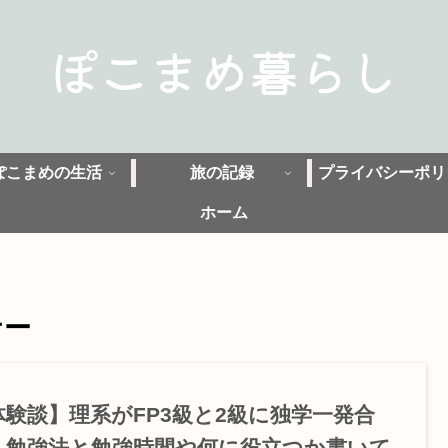
ぽこまめ暮らし
ぽこまめの生活
旅の記録
プライバシーポリ
ホーム
ナー
体験談】理系がFP3級と2級に独学一発合
！勉強法と勉強時間や何に役立つか書いて