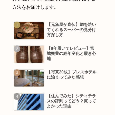
方法をお届けします。
【元魚屋が直伝】鯛を焼い
てくれるスーパーの見分け
方探し方
【8年履いてレビュー】宮
城興業の経年変化と履き心
地
【写真20枚】ブレスホテル
に泊まってみた感想
【住んでみた】シティテラ
スの評判ってどう？買って
よかった理由